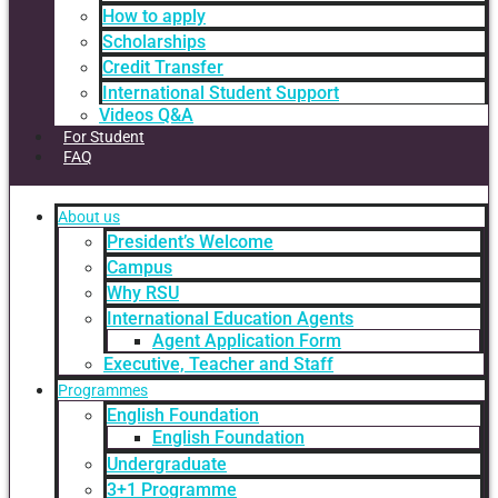
How to apply
Scholarships
Credit Transfer
International Student Support
Videos Q&A
For Student
FAQ
About us
President’s Welcome
Campus
Why RSU
International Education Agents
Agent Application Form
Executive, Teacher and Staff
Programmes
English Foundation
English Foundation
Undergraduate
3+1 Programme