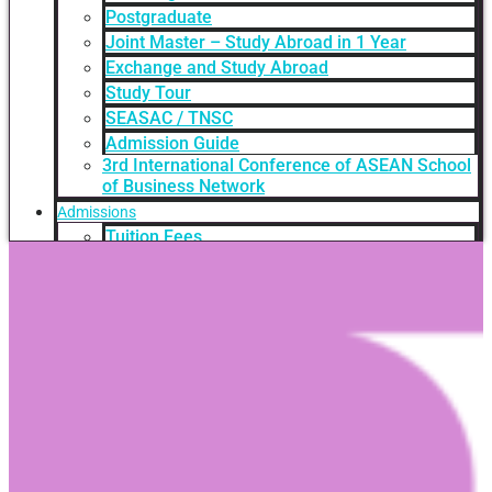
Postgraduate
Joint Master – Study Abroad in 1 Year
Exchange and Study Abroad
Study Tour
SEASAC / TNSC
Admission Guide
3rd International Conference of ASEAN School
of Business Network
Admissions
Tuition Fees
Academic Calendar
Entry Requirements
How to apply
Scholarships
Credit Transfer
International Student Support
Videos Q&A
For Student
FAQ