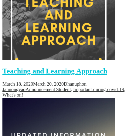
Teaching and Learning Approach
March 18, 2020
March 20, 2020
Dhanuphon
Jannongyao
Announcement Student
,
Important-during-covid-19
,
What's on!