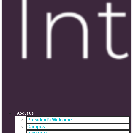
About us
President’s Welcome
Campus