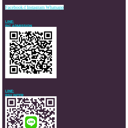
Facebook-f
Instagram
Whatsapp
LINE:
RIC ADMISSION
LINE:
RSU INTER