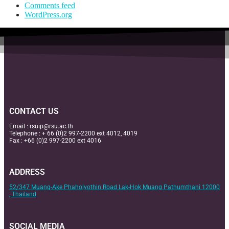
Comments feed
WordPress.org
CONTACT US
Email :
rsuip@rsu.ac.th
Telephone : + 66 (0)2 997-2200 ext 4012, 4019
Fax : +66 (0)2 997-2200 ext 4016
ADDRESS
52/347 Muang-Ake Phaholyothin Road Lak-Hok Muang Pathumthani 12000
, Thailand
SOCIAL MEDIA