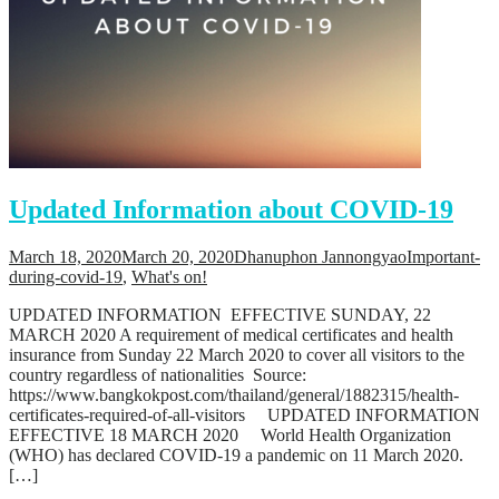
Updated Information about COVID-19
March 18, 2020
March 20, 2020
Dhanuphon Jannongyao
Important-
during-covid-19
,
What's on!
UPDATED INFORMATION EFFECTIVE SUNDAY, 22
MARCH 2020 A requirement of medical certificates and health
insurance from Sunday 22 March 2020 to cover all visitors to the
country regardless of nationalities Source:
https://www.bangkokpost.com/thailand/general/1882315/health-
certificates-required-of-all-visitors UPDATED INFORMATION
EFFECTIVE 18 MARCH 2020 World Health Organization
(WHO) has declared COVID-19 a pandemic on 11 March 2020.
[…]