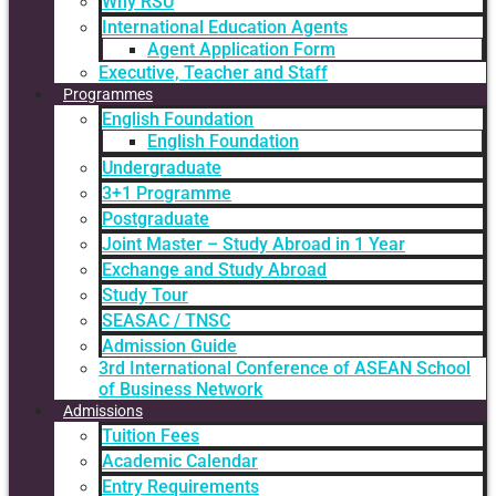
Why RSU
International Education Agents
Agent Application Form
Executive, Teacher and Staff
Programmes
English Foundation
English Foundation
Undergraduate
3+1 Programme
Postgraduate
Joint Master – Study Abroad in 1 Year
Exchange and Study Abroad
Study Tour
SEASAC / TNSC
Admission Guide
3rd International Conference of ASEAN School
of Business Network
Admissions
Tuition Fees
Academic Calendar
Entry Requirements