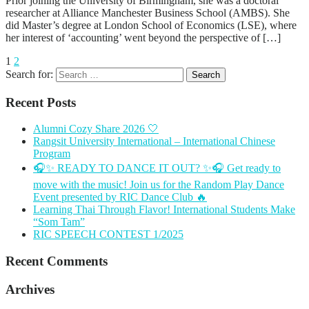
Prior joining the University of Birmingham, she was a doctoral
researcher at Alliance Manchester Business School (AMBS). She
did Master’s degree at London School of Economics (LSE), where
her interest of ‘accounting’ went beyond the perspective of […]
1
2
Search for:
Recent Posts
Alumni Cozy Share 2026 🤍
Rangsit University International – International Chinese
Program
🎧✨ READY TO DANCE IT OUT? ✨🎧 Get ready to
move with the music! Join us for the Random Play Dance
Event presented by RIC Dance Club 🔥
Learning Thai Through Flavor! International Students Make
“Som Tam”
RIC SPEECH CONTEST 1/2025
Recent Comments
Archives