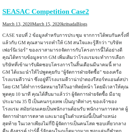
SEASAC Competition Case2
March 13, 2020
March 15, 2020
kritsada
Blogs
CASE รอบที่ 2 ข้อมูลสำหรับการประชุม จากการได้พบกันครั้งที่
แล้วกับ GM คุณสามารถทำให้ GM สนใจและรู้สึกว่า “บริษัท
เฟอร์นิเว่อร์” ของเราสามารถจัดการกับโครงการนี้ได้อย่างดี
คุณได้ทราบข้อมูลจาก GM เพิ่มเติมว่าโรงแรมจะทำการเลือก
บริษัทที่เข้ามารับผิดชอบโครงการในสิ้นเดือนมีนาคมนี้ ทาง
GM ได้แนะนำให้ไปพูดคุยกับ “ผู้จัดการฝ่ายจัดซื้อ” ของเครือ
โรงแรมดีวาน่า ซึ่งอยู่ที่โรงแรมดีวาน่าป่าตองรีสอร์ทแอนด์สปา
โดย GM ได้ทำการนัดหมายให้ในอาทิตย์หน้า โดยมีเวลาให้คุณ
พูดคุย 10 นาที คุณได้สืบมาแล้วว่า ผู้จัดการฝ่ายจัดซื้อ มีอายุ
ประมาณ 35 ปี เป็นคนกรุงเทพ เป็นญาติห่างๆ ของเจ้าของ
โรงแรม สมัยก่อนเคยเป็นพนักงานต้อนรับ พนักงานการตลาด ผู้
จัดการฝ่ายการตลาด และมาอยู่ในตำแหน่งนี้เป็นตำแหน่ง
สุดท้าย ในเวลาเพียงไม่กี่ปี ผู้จัดการเป็นคนโสด ชอบเที่ยวกลาง
คืน สังสรรค์ ปาร์ตี้ รู้จักคนในภูเก็ตมากมาย ชอบเล่นกีฬาทุก