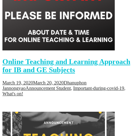
Online Teaching and Learning Approach
for IB and GE Subjects
March 19, 2020
March 20, 2020
Dhanuphon
Jannongyao
Announcement Student
,
Important-during-covid-19
,
What's on!