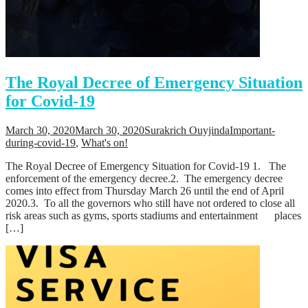
Support
Videos Q&A
For Student
FAQ
The Royal Decree of Emergency Situation
for Covid-19
March 30, 2020
March 30, 2020
Surakrich Ouyjinda
Important-
during-covid-19
,
What's on!
The Royal Decree of Emergency Situation for Covid-19 1. The
enforcement of the emergency decree.2. The emergency decree
comes into effect from Thursday March 26 until the end of April
2020.3. To all the governors who still have not ordered to close all
risk areas such as gyms, sports stadiums and entertainment places
[…]