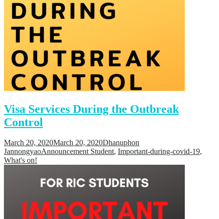
Visa Services During the Outbreak
Control
March 20, 2020
March 20, 2020
Dhanuphon
Jannongyao
Announcement Student
,
Important-during-covid-19
,
What's on!